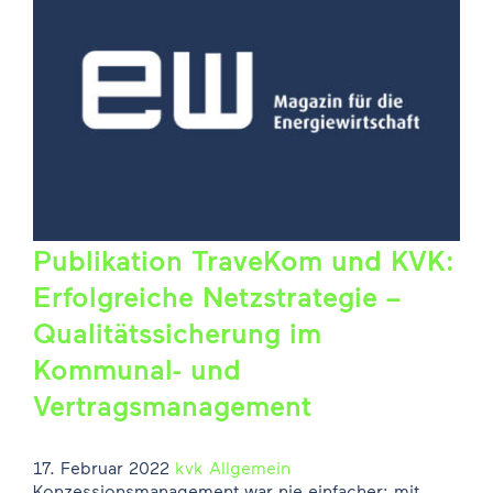
Publikation TraveKom und KVK:
Erfolgreiche Netzstrategie –
Qualitätssicherung im
Kommunal- und
Vertragsmanagement
17. Februar 2022
kvk
Allgemein
Konzessionsmanagement war nie einfacher: mit