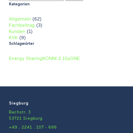
Kategorien
Allgemein
(62)
Fachbeitrag
(3)
Kunden
(1)
KVK
(9)
Schlagwörter
Energy Sharing
KONNI 2.1
SyGNE
Siegburg
Bachstr. 3
53721 Siegburg
+49 . 2241 . 107 - 686