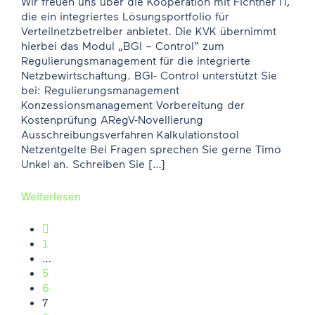
Wir freuen uns über die Kooperation mit Fichtner IT,
die ein integriertes Lösungsportfolio für
Verteilnetzbetreiber anbietet. Die KVK übernimmt
hierbei das Modul „BGI – Control“ zum
Regulierungsmanagement für die integrierte
Netzbewirtschaftung. BGI- Control unterstützt Sie
bei: Regulierungsmanagement
Konzessionsmanagement Vorbereitung der
Kostenprüfung ARegV-Novellierung
Ausschreibungsverfahren Kalkulationstool
Netzentgelte Bei Fragen sprechen Sie gerne Timo
Unkel an. Schreiben Sie […]
Weiterlesen
Seitennummerierung der Beiträge

1
…
5
6
7