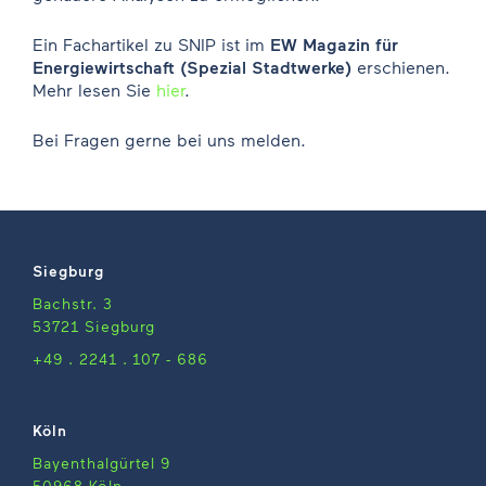
Ein Fachartikel zu SNIP ist im
EW Magazin für
Energiewirtschaft (Spezial Stadtwerke)
erschienen.
Mehr lesen Sie
hier
.
Bei Fragen gerne bei uns melden.
Siegburg
Bachstr. 3
53721 Siegburg
+49 . 2241 . 107 - 686
Köln
Bayenthalgürtel 9
50968 Köln